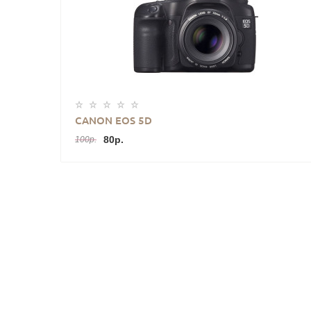
CANON EOS 5D
80р.
100р.